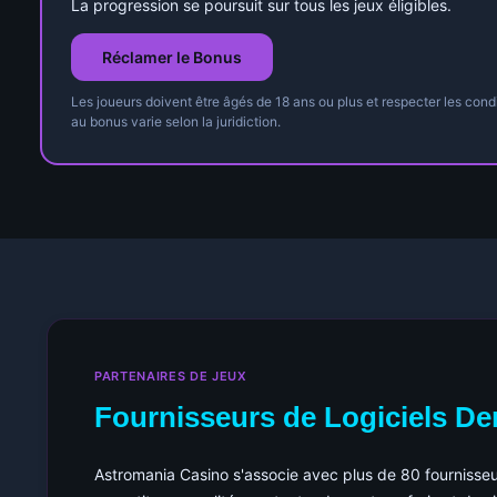
La progression se poursuit sur tous les jeux éligibles.
Réclamer le Bonus
Les joueurs doivent être âgés de 18 ans ou plus et respecter les condit
au bonus varie selon la juridiction.
PARTENAIRES DE JEUX
Fournisseurs de Logiciels De
Astromania Casino s'associe avec plus de 80 fournisseur