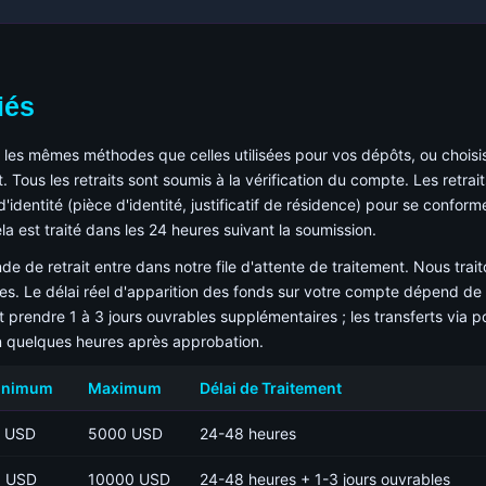
iés
ant les mêmes méthodes que celles utilisées pour vos dépôts, ou choi
. Tous les retraits sont soumis à la vérification du compte. Les retrait
d'identité (pièce d'identité, justificatif de résidence) pour se confor
a est traité dans les 24 heures suivant la soumission.
nde de retrait entre dans notre file d'attente de traitement. Nous tra
res. Le délai réel d'apparition des fonds sur votre compte dépend de
prendre 1 à 3 jours ouvrables supplémentaires ; les transferts via po
 quelques heures après approbation.
inimum
Maximum
Délai de Traitement
0 USD
5000 USD
24-48 heures
0 USD
10000 USD
24-48 heures + 1-3 jours ouvrables