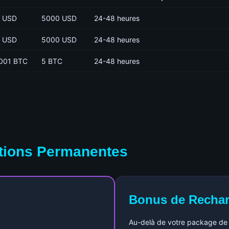
0 USD
5000 USD
24-48 heures
0 USD
5000 USD
24-48 heures
001 BTC
5 BTC
24-48 heures
tions Permanentes
Bonus de Recha
Au-delà de votre package de 