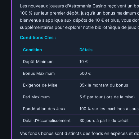
Les nouveaux joueurs d'Astromania Casino reçoivent un 
100 % sur leur premier dépôt, jusqu'à un bonus maximum d
bienvenue s'applique aux dépôts de 10 € et plus, vous do
supplémentaires pour explorer notre bibliothèque de jeux 
Conditions Clés :
Condition
Détails
Dépôt Minimum
10 €
Bonus Maximum
500 €
Exigence de Mise
35x le montant du bonus
Pari Maximum
5 € par tour (lors de la mise)
Pondération des Jeux
100 % sur les machines à sous,
Délai d'Accomplissement
30 jours à partir du crédit
Vos fonds bonus sont distincts des fonds en espèces et doi