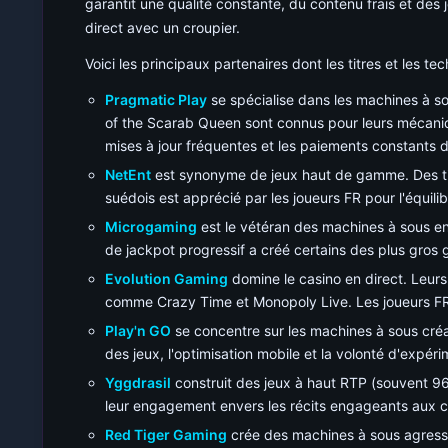
garantit une qualité constante, du contenu frais et des
direct avec un croupier.
Voici les principaux partenaires dont les titres et les te
Pragmatic Play
se spécialise dans les machines à s
of the Scarab Queen sont connus pour leurs mécaniqu
mises à jour fréquentes et les paiements constant
NetEnt
est synonyme de jeux haut de gamme. Des titr
suédois est apprécié par les joueurs FR pour l'équilib
Microgaming
est le vétéran des machines à sous en
de jackpot progressif a créé certains des plus gros ga
Evolution Gaming
domine le casino en direct. Leurs 
comme Crazy Time et Monopoly Live. Les joueurs FR app
Play'n GO
se concentre sur les machines à sous créa
des jeux, l'optimisation mobile et la volonté d'exp
Yggdrasil
construit des jeux à haut RTP (souvent 96%
leur engagement envers les récits engageants aux côt
Red Tiger Gaming
crée des machines à sous agressiv