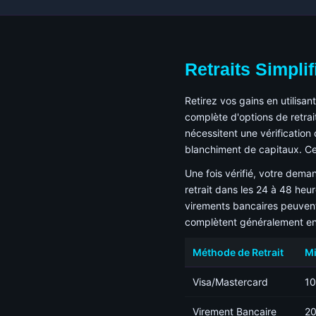
Retraits Simplif
Retirez vos gains en utilis
complète d'options de retrait
nécessitent une vérification 
blanchiment de capitaux. Cel
Une fois vérifié, votre dema
retrait dans les 24 à 48 heu
virements bancaires peuvent 
complètent généralement en
Méthode de Retrait
M
Visa/Mastercard
1
Virement Bancaire
2