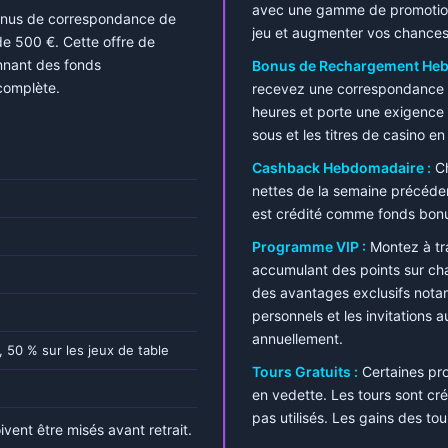
avec une gamme de promotion
bonus de correspondance de
jeu et augmenter vos chances
e 500 €. Cette offre de
nnant des fonds
Bonus de Rechargement Heb
complète.
recevez une correspondance d
heures et porte une exigence 
sous et les titres de casino en
Cashback Hebdomadaire :
Ch
nettes de la semaine précéde
est crédité comme fonds bonus 
Programme VIP :
Montez à tra
accumulant des points sur cha
des avantages exclusifs notam
personnels et les invitations a
annuellement.
 50 % sur les jeux de table
Tours Gratuits :
Certaines pro
en vedette. Les tours sont cré
pas utilisés. Les gains des to
vent être misés avant retrait.