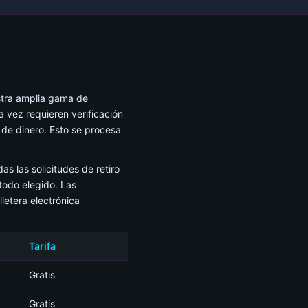
estra amplia gama de
ra vez requieren verificación
 de dinero. Esto se procesa
s las solicitudes de retiro
todo elegido. Las
lletera electrónica
Tarifa
Gratis
Gratis