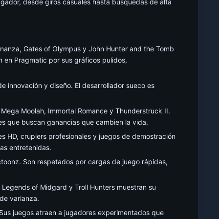
jugador, desde giros casuales hasta búsquedas de alta
onanza, Gates of Olympus y John Hunter and the Tomb
 en Pragmatic por sus gráficos pulidos,
e innovación y diseño. El desarrollador sueco es
o Mega Moolah, Immortal Romance y Thunderstruck II.
res que buscan ganancias que cambien la vida.
es HD, crupiers profesionales y juegos de demostración
as entretenidas.
oonz. Son respetados por cargas de juego rápidas,
, Legends of Midgard y Troll Hunters muestran su
 de varianza.
 Sus juegos atraen a jugadores experimentados que