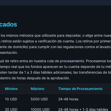
icados
 los mismos métodos que utilizaste para depositar, o elige entre nu
 retiros están sujetos a verificación de cuenta. Los retiros por prime
te de domicilio) para cumplir con las regulaciones contra el lavado
esentación.
itud de retiro entra en nuestra cola de procesamiento. Procesamos toda
 tiempo real que los fondos aparecen en tu cuenta depende de tu mé
en tardar de 1 a 3 días hábiles adicionales; las transferencias de bi
dentro de horas después de la aprobación.
Mínimo
Máximo
Tiempo de Procesamiento
10 USD
5000 USD
24-48 horas
20 USD
10000 USD
24-48 horas + 1-3 días hábiles