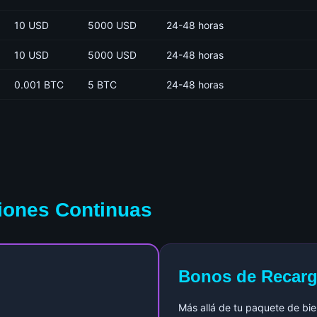
10 USD
5000 USD
24-48 horas
10 USD
5000 USD
24-48 horas
0.001 BTC
5 BTC
24-48 horas
iones Continuas
Bonos de Recar
Más allá de tu paquete de bi