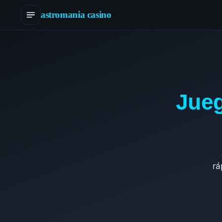
astromania casino
Jueg
rá