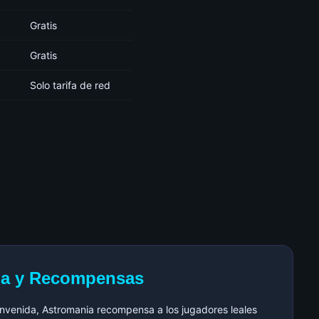
Gratis
Gratis
Solo tarifa de red
ga y Recompensas
envenida, Astromania recompensa a los jugadores leales