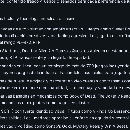
ente, contenido fresco y juegos diseñados para cada preferencia de 
s títulos y tecnología impulsan el casino:
nedas de alto volumen con amplio atractivo. Juegos como Sweet B
 bonificación creativas y marketing agresivo. Los jugadores confían
 el rango 96–97% RTP.
Starburst, Dead or Alive 2 y Gonzo's Quest establecen el estándar d
ibrada, RTP transparente y un legado de equidad.
monedas en línea, con un catálogo de más de 700 juegos incluyend
 mayores pagos de la industria, haciéndolos esenciales para jugado
sas de ruleta, blackjack y baccarat en vivo cuentan con transmision
ran Evolution por su confiabilidad, latencia baja y variedad de mes
tivas basadas en mecánicas como Book of Dead, Fire Joker y React
on mecánicas emergentes como pagos en clúster.
96%+) con fuerte identidad visual. Títulos como Vikings Go Berzerk
cas sólidas. Los jugadores aprecian su énfasis en equidad y control
sivas y volátiles como Gonzo's Gold, Mystery Reels y Win A Beest.