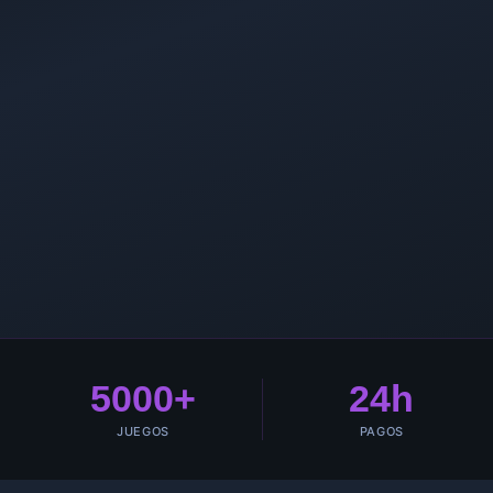
5000+
24h
JUEGOS
PAGOS