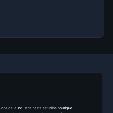
os de la industria hasta estudios boutique