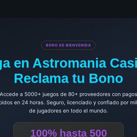
BONO DE BIENVENIDA
a en Astromania Cas
Reclama tu Bono
Accede a 5000+ juegos de 80+ proveedores con pago
pidos en 24 horas. Seguro, licenciado y confiado por mi
de jugadores en todo el mundo.
100% hasta 500