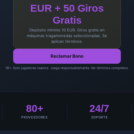
EUR + 50 Giros
Gratis
Depósito mínimo 10 EUR. Giros gratis en
máquinas tragamonedas seleccionadas. Se
aplican términos.
Reclamar Bono
18+. Solo jugadores nuevos. Juega responsablemente. Ver términos completos.
80+
24/7
PROVEEDORES
SOPORTE