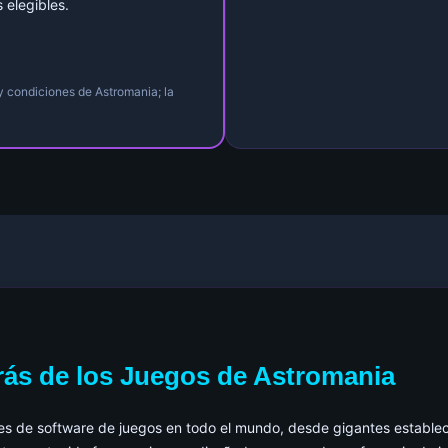
s elegibles.
y condiciones de Astromania; la
rás de los Juegos de Astromania
 de software de juegos en todo el mundo, desde gigantes establecid